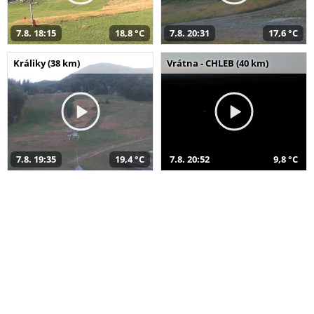
7.8. 18:15
18,8 °C
7.8. 20:31
17,6 °C
Králiky (38 km)
Vrátna - CHLEB (40 km)
7.8. 19:35
19,4 °C
7.8. 20:52
9,8 °C