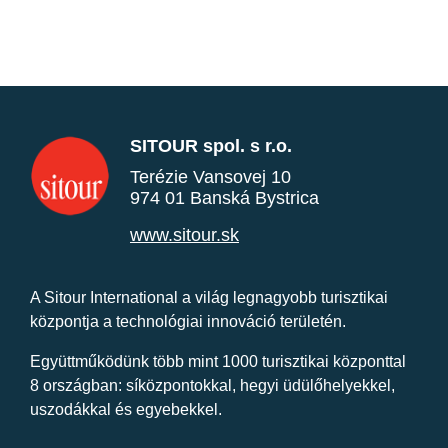
SITOUR spol. s r.o.
Terézie Vansovej 10
974 01 Banská Bystrica
www.sitour.sk
A Sitour International a világ legnagyobb turisztikai
központja a technológiai innováció területén.
Együttműködünk több mint 1000 turisztikai központtal
8 országban: síközpontokkal, hegyi üdülőhelyekkel,
uszodákkal és egyebekkel.