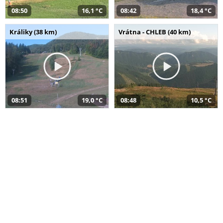
08:50
16,1 °C
08:42
18,4 °C
Králiky (38 km)
Vrátna - CHLEB (40 km)
08:51
19,0 °C
08:48
10,5 °C