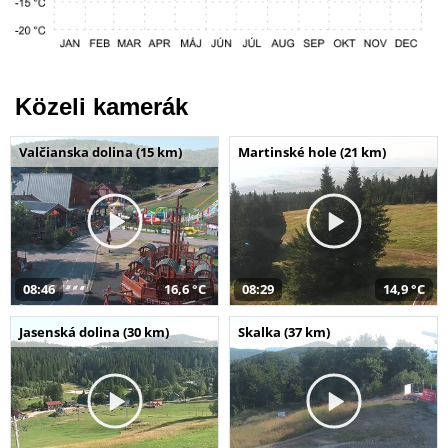
Közeli kamerák
Valčianska dolina (15 km)
Martinské hole (21 km)
08:46
16,6 °C
08:29
14,9 °C
Jasenská dolina (30 km)
Skalka (37 km)