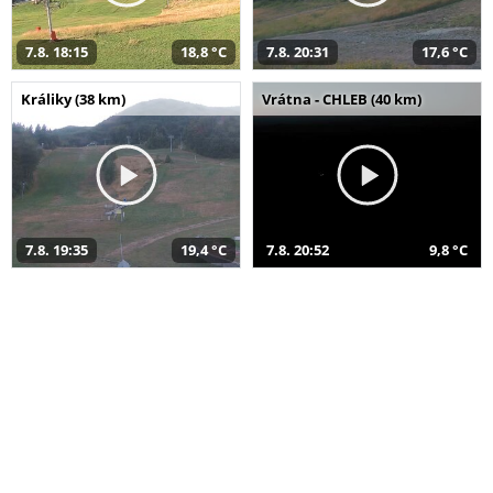
7.8. 18:15
18,8 °C
7.8. 20:31
17,6 °C
Králiky (38 km)
Vrátna - CHLEB (40 km)
7.8. 19:35
19,4 °C
7.8. 20:52
9,8 °C