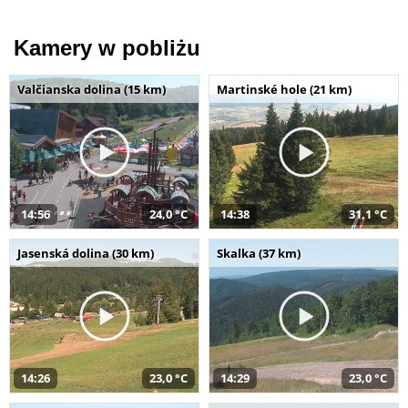
Kamery w pobliżu
Valčianska dolina (15 km)
Martinské hole (21 km)
14:56
24,0 °C
14:38
31,1 °C
Jasenská dolina (30 km)
Skalka (37 km)
14:26
23,0 °C
14:29
23,0 °C