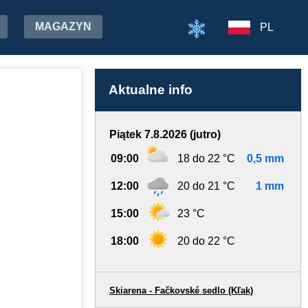
MAGAZYN
PL
Aktualne info
Piątek 7.8.2026 (jutro)
09:00
18 do 22 °C
0,5 mm
12:00
20 do 21 °C
1 mm
15:00
23 °C
18:00
20 do 22 °C
Skiarena - Fačkovské sedlo (Kľak)