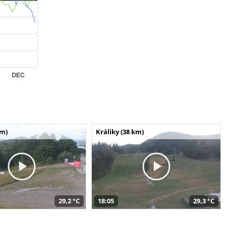
km)
Králiky (38 km)
29,2 °C
18:05
29,3 °C