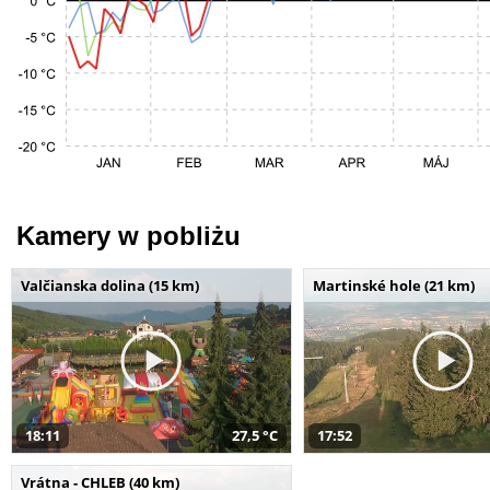
Kamery w pobliżu
Valčianska dolina (15 km)
Martinské hole (21 km)
18:11
27,5 °C
17:52
Vrátna - CHLEB (40 km)