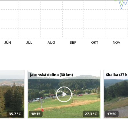
Jasenská dolina (30 km)
Skalka (37 
35,7 °C
18:15
27,3 °C
17:50