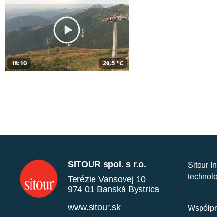
18:10
20,5 °C
SITOUR spol. s r.o.
Sitour I
technolo
Terézie Vansovej 10
974 01 Banská Bystrica
www.sitour.sk
Współpr