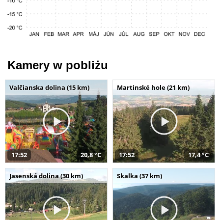
Kamery w pobliżu
Valčianska dolina (15 km)
Martinské hole (21 km)
17:52
20,8 °C
17:52
17,4 °C
Jasenská dolina (30 km)
Skalka (37 km)