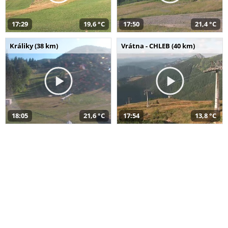
17:29
19,6 °C
17:50
21,4 °C
Králiky (38 km)
Vrátna - CHLEB (40 km)
18:05
21,6 °C
17:54
13,8 °C