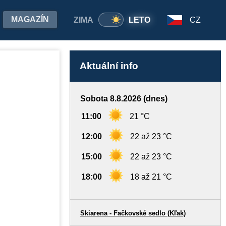
MAGAZÍN
ZIMA
LETO
CZ
Aktuální info
Sobota 8.8.2026 (dnes)
11:00
21 °C
12:00
22 až 23 °C
15:00
22 až 23 °C
18:00
18 až 21 °C
Skiarena - Fačkovské sedlo (Kľak)