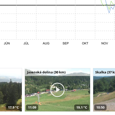
Jasenská dolina (30 km)
Skalka (37 
17,9 °C
11:09
19,1 °C
10:50