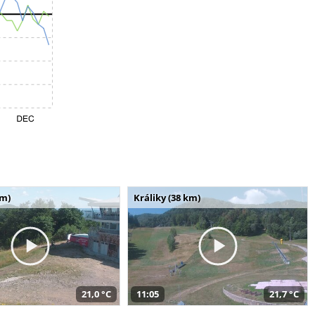
km)
Králiky (38 km)
21,0 °C
11:05
21,7 °C