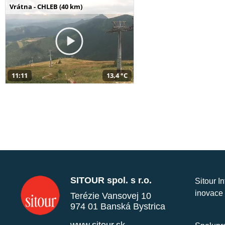
Vrátna - CHLEB (40 km)
11:11
13,4 °C
SITOUR spol. s r.o.
Sitour I
inovace 
Terézie Vansovej 10
974 01 Banská Bystrica
www.sitour.sk