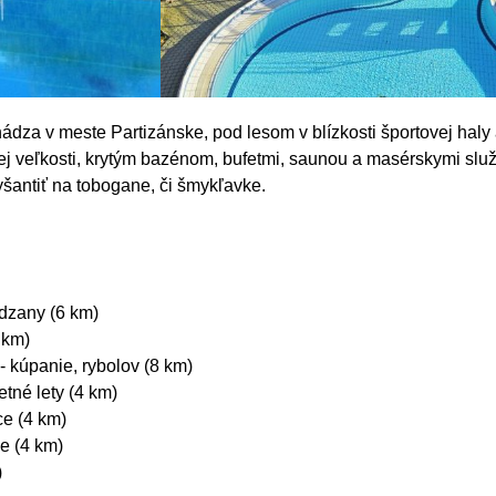
dza v meste Partizánske, pod lesom v blízkosti športovej haly 
ej veľkosti, krytým bazénom, bufetmi, saunou a masérskymi s
yšantiť na tobogane, či šmykľavke.
dzany (6 km)
 km)
- kúpanie, rybolov (8 km)
etné lety (4 km)
ce (4 km)
e (4 km)
)