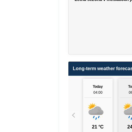
Long-term weather forecas
Today
T
04:00
0
21 °C
24