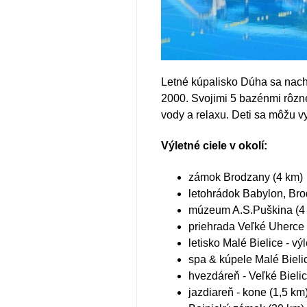
Letné kúpalisko Dúha sa nachá
2000. Svojimi 5 bazénmi rôzn
vody a relaxu. Deti sa môžu v
Výletné ciele v okolí:
zámok Brodzany (4 km)
letohrádok Babylon, Bro
múzeum A.S.Puškina (4
priehrada Veľké Uherce 
letisko Malé Bielice - výl
spa & kúpele Malé Bieli
hvezdáreň - Veľké Bielic
jazdiareň - kone (1,5 km