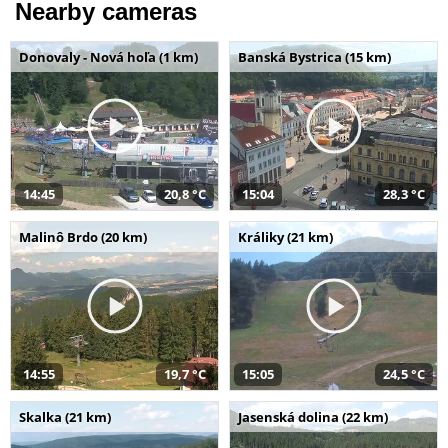
Nearby cameras
Donovaly - Nová hoľa (1 km)
Banská Bystrica (15 km)
14:45
20,8 °C
15:04
28,3 °C
Malinô Brdo (20 km)
Králiky (21 km)
14:55
19,7 °C
15:05
24,5 °C
Skalka (21 km)
Jasenská dolina (22 km)