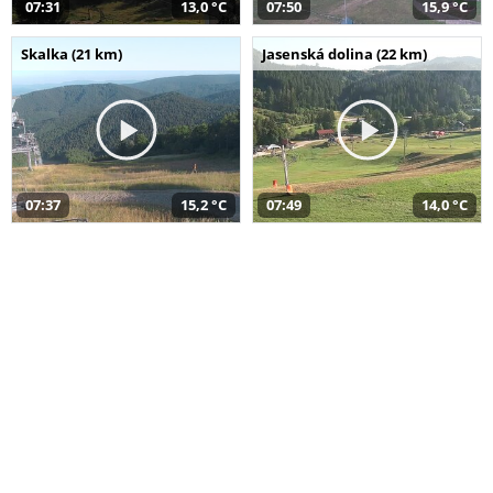
07:31
13,0 °C
07:50
15,9 °C
Skalka (21 km)
Jasenská dolina (22 km)
07:37
15,2 °C
07:49
14,0 °C