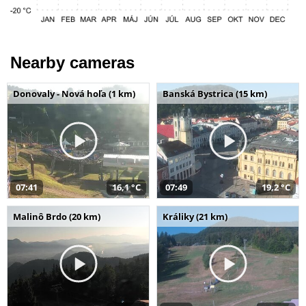
Nearby cameras
Donovaly - Nová hoľa (1 km)
Banská Bystrica (15 km)
07:41
16,1 °C
07:49
19,2 °C
Malinô Brdo (20 km)
Králiky (21 km)