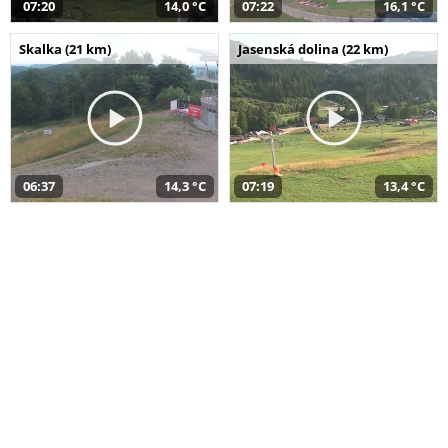
07:20
14,0 °C
07:22
16,1 °C
Skalka (21 km)
Jasenská dolina (22 km)
06:37
14,3 °C
07:19
13,4 °C