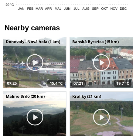
Nearby cameras
Donovaly - Nová hoľa (1 km)
Banská Bystrica (15 km)
07:25
15,4 °C
07:21
19,7 °C
Malinô Brdo (20 km)
Králiky (21 km)