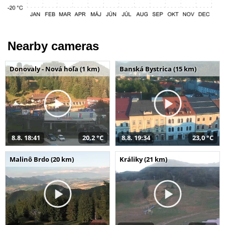
Nearby cameras
Donovaly - Nová hoľa (1 km)
Banská Bystrica (15 km)
8.8. 18:41
20,2 °C
8.8. 19:34
23,0 °C
Malinô Brdo (20 km)
Králiky (21 km)