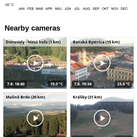
Nearby cameras
Donovaly - Nová hoľa (1 km)
Banská Bystrica (15 km)
7.8. 18:40
19,0 °C
7.8. 19:34
23,6 °C
Malinô Brdo (20 km)
Králiky (21 km)