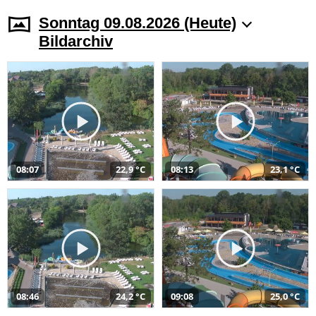
Sonntag 09.08.2026 (Heute)
Bildarchiv
08:07
22,9 °C
08:13
23,1 °C
08:46
24,2 °C
09:08
25,0 °C