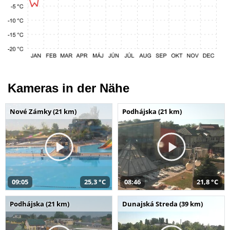
Kameras in der Nähe
Nové Zámky (21 km)
Podhájska (21 km)
09:05
25,3 °C
08:46
21,8 °C
Podhájska (21 km)
Dunajská Streda (39 km)