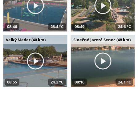
08:46
23,4 °C
08:49
24,6 °C
Veľký Meder (40 km)
Slnečné jazerá Senec (48 km)
08:55
24,2 °C
08:16
24,1 °C