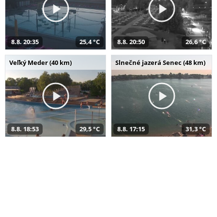
8.8. 20:35
25,4 °C
8.8. 20:50
26,6 °C
Veľký Meder (40 km)
Slnečné jazerá Senec (48 km)
8.8. 18:53
29,5 °C
8.8. 17:15
31,3 °C