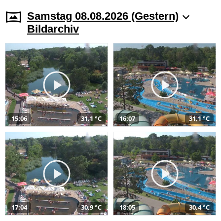
Samstag 08.08.2026 (Gestern)
Bildarchiv
15:06
31,1 °C
16:07
31,1 °C
17:04
30,9 °C
18:05
30,4 °C