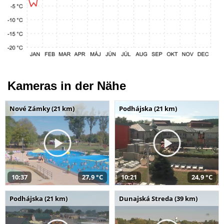
Kameras in der Nähe
Nové Zámky (21 km)
Podhájska (21 km)
10:37
27,9 °C
10:21
24,9 °C
Podhájska (21 km)
Dunajská Streda (39 km)