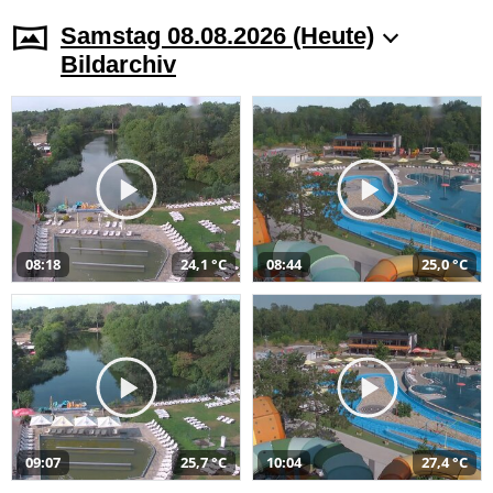
Samstag 08.08.2026 (Heute)
Bildarchiv
08:18
24,1 °C
08:44
25,0 °C
09:07
25,7 °C
10:04
27,4 °C