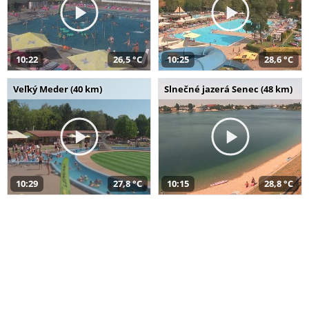
10:22
26,5 °C
10:25
28,6 °C
Veľký Meder (40 km)
Slnečné jazerá Senec (48 km)
10:29
27,8 °C
10:15
28,8 °C