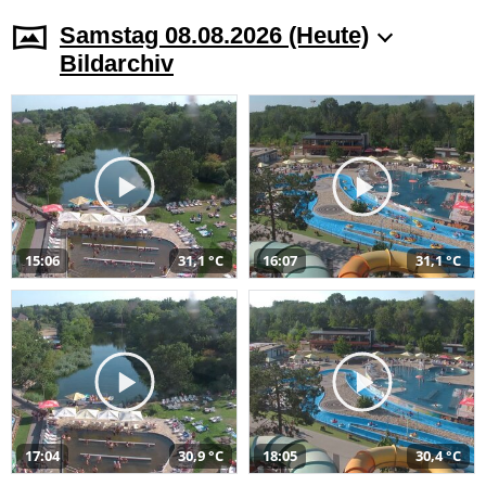
Samstag 08.08.2026 (Heute)
Bildarchiv
15:06
31,1 °C
16:07
31,1 °C
17:04
30,9 °C
18:05
30,4 °C