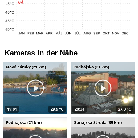
Kameras in der Nähe
Nové Zámky (21 km)
Podhájska (21 km)
19:01
29,9 °C
20:34
27,0 °C
Podhájska (21 km)
Dunajská Streda (39 km)