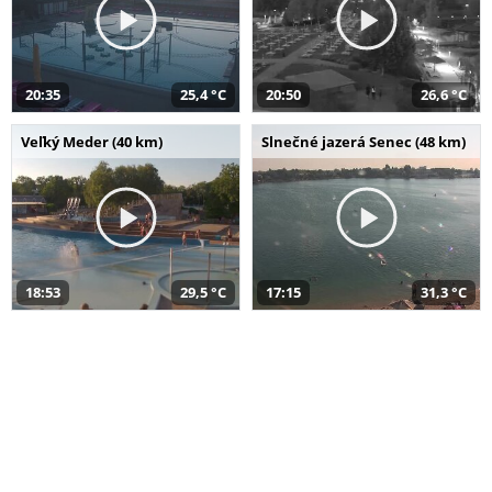
20:35
25,4 °C
20:50
26,6 °C
Veľký Meder (40 km)
Slnečné jazerá Senec (48 km)
18:53
29,5 °C
17:15
31,3 °C