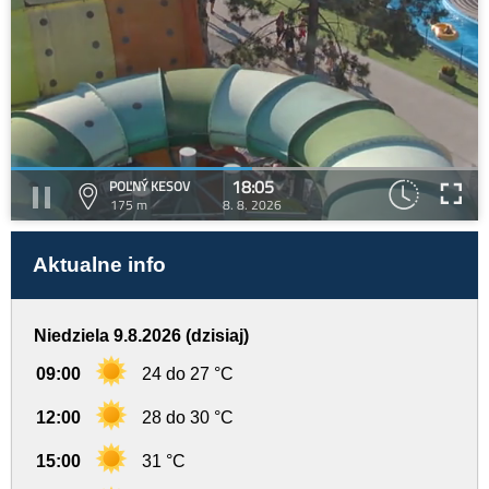
18:05
POĽNÝ KESOV
175 m
8. 8. 2026
Aktualne info
Niedziela 9.8.2026 (dzisiaj)
09:00
24 do 27 °C
12:00
28 do 30 °C
15:00
31 °C