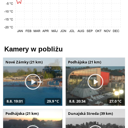
Kamery w pobliżu
Nové Zámky (21 km)
Podhájska (21 km)
8.8. 19:01
29,9 °C
8.8. 20:34
27,0 °C
Podhájska (21 km)
Dunajská Streda (39 km)