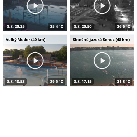
8.8. 20:35
25,4 °C
8.8. 20:50
26,6 °C
Veľký Meder (40 km)
Slnečné jazerá Senec (48 km)
8.8. 18:53
29,5 °C
8.8. 17:15
31,3 °C