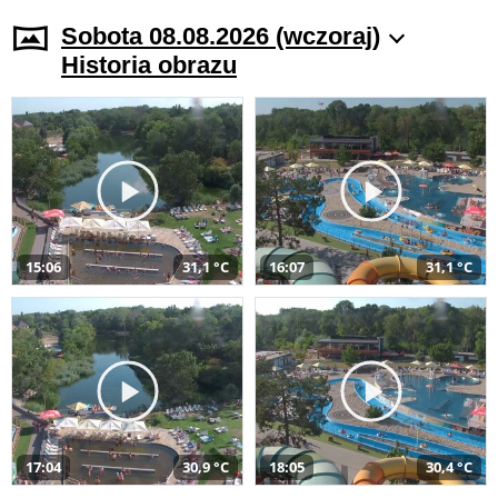
Sobota 08.08.2026 (wczoraj)
Historia obrazu
15:06
31,1 °C
16:07
31,1 °C
17:04
30,9 °C
18:05
30,4 °C