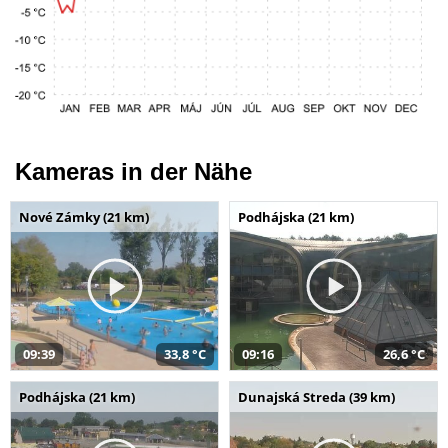
Kameras in der Nähe
Nové Zámky (21 km)
Podhájska (21 km)
09:39
33,8 °C
09:16
26,6 °C
Podhájska (21 km)
Dunajská Streda (39 km)