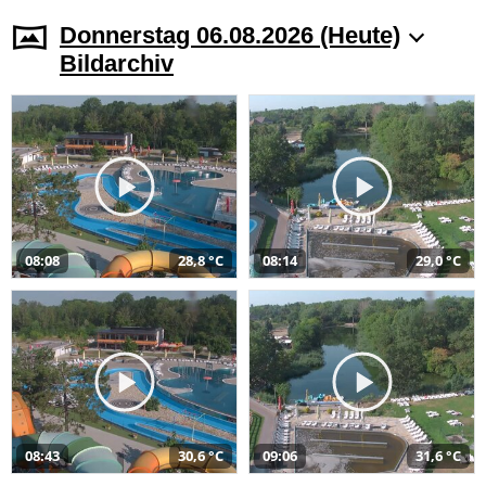
Donnerstag 06.08.2026 (Heute)
Bildarchiv
08:08
28,8 °C
08:14
29,0 °C
08:43
30,6 °C
09:06
31,6 °C