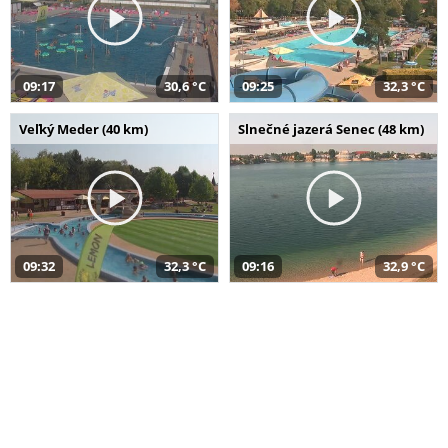
09:17
30,6 °C
09:25
32,3 °C
Veľký Meder (40 km)
Slnečné jazerá Senec (48 km)
09:32
32,3 °C
09:16
32,9 °C