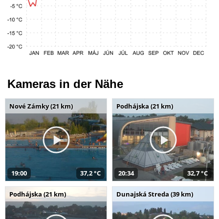
Kameras in der Nähe
Nové Zámky (21 km)
Podhájska (21 km)
19:00
37,2 °C
20:34
32,7 °C
Podhájska (21 km)
Dunajská Streda (39 km)