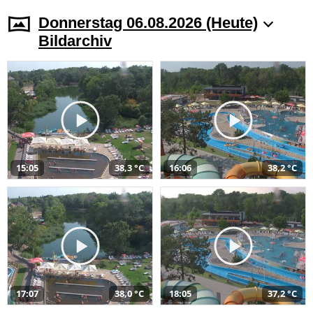
Donnerstag 06.08.2026 (Heute)
Bildarchiv
15:05
38,3 °C
16:06
38,2 °C
17:07
38,0 °C
18:05
37,2 °C