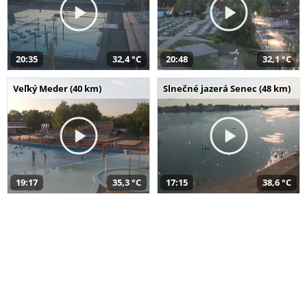
20:35
32,4 °C
20:48
32,1 °C
Veľký Meder (40 km)
Slnečné jazerá Senec (48 km)
19:17
35,3 °C
17:15
38,6 °C