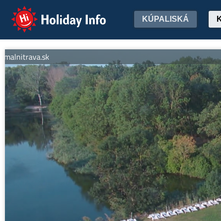
Holiday Info
KÚPALISKÁ
lnitrava.sk