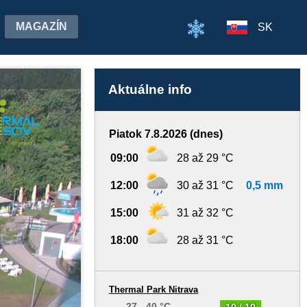
MAGAZÍN
SK
Aktuálne info
Piatok 7.8.2026 (dnes)
09:00
28 až 29 °C
12:00
30 až 31 °C
0,5 mm
15:00
31 až 32 °C
18:00
28 až 31 °C
Thermal Park Nitrava
27 - 40 °C
10 / 10