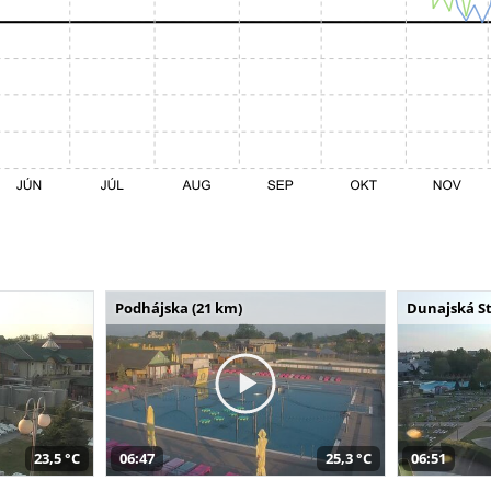
Podhájska (21 km)
Dunajská St
23,5 °C
06:47
25,3 °C
06:51