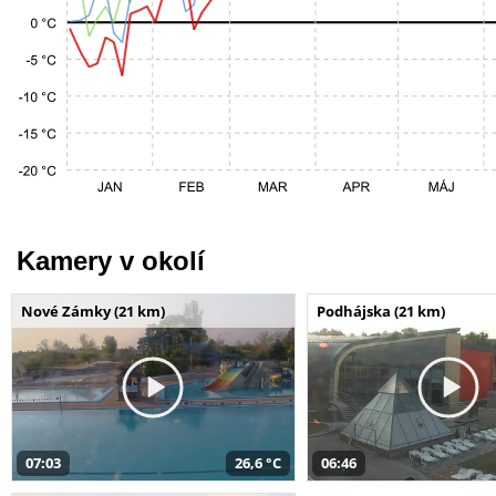
Kamery v okolí
Nové Zámky (21 km)
Podhájska (21 km)
07:03
26,6 °C
06:46