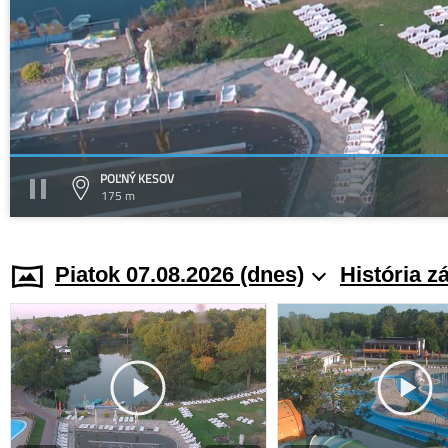
POĽNÝ KESOV
175 m
Piatok 07.08.2026 (dnes)
História z