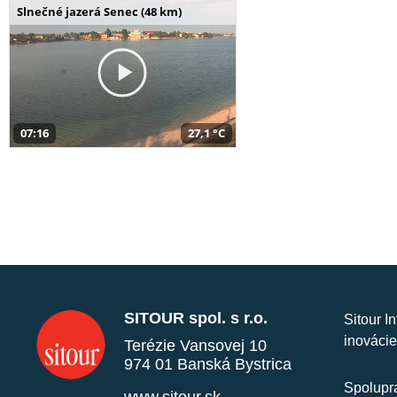
Slnečné jazerá Senec (48 km)
07:16
27,1 °C
SITOUR spol. s r.o.
Sitour I
inovácie
Terézie Vansovej 10
974 01 Banská Bystrica
Spolupra
www.sitour.sk