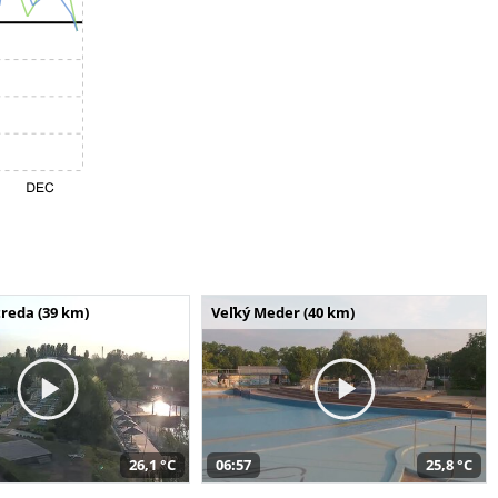
reda (39 km)
Veľký Meder (40 km)
26,1 °C
06:57
25,8 °C