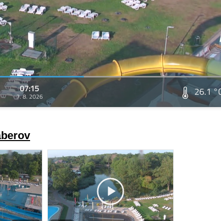
07:15
26.1 °
7. 8. 2026
áberov