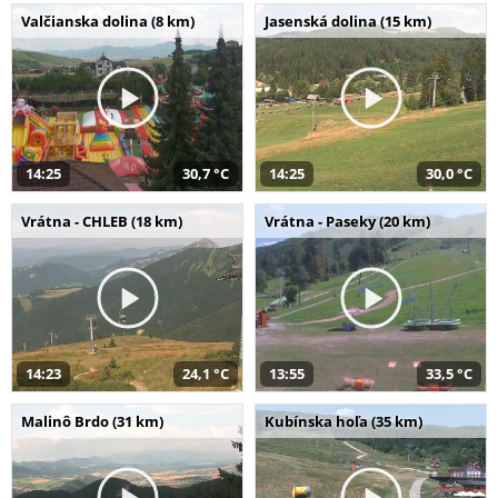
Valčianska dolina (8 km)
Jasenská dolina (15 km)
14:25
30,7 °C
14:25
30,0 °C
Vrátna - CHLEB (18 km)
Vrátna - Paseky (20 km)
14:23
24,1 °C
13:55
33,5 °C
Malinô Brdo (31 km)
Kubínska hoľa (35 km)