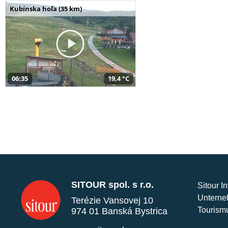
Kubínska hoľa (35 km)
06:35
19,4 °C
SITOUR spol. s r.o.
Sitour I
Unterne
Terézie Vansovej 10
Tourism
974 01 Banská Bystrica