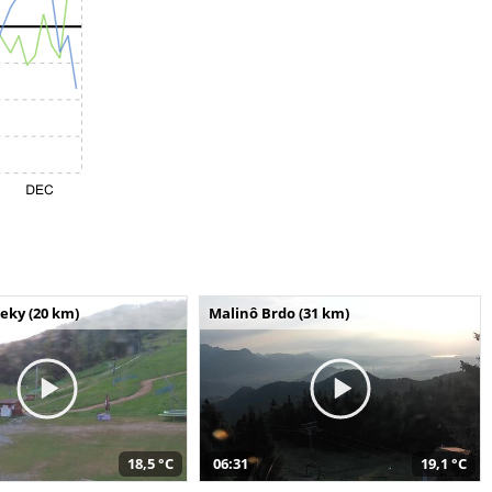
seky (20 km)
Malinô Brdo (31 km)
18,5 °C
06:31
19,1 °C