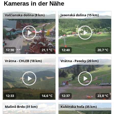
Kameras in der Nähe
Valčianska dolina (8 km)
Jasenská dolina (15 km)
12:30
21,1 °C
12:40
20,7 °C
Vrátna - CHLEB (18 km)
Vrátna - Paseky (20 km)
12:33
14,6 °C
12:37
23,8 °C
Malinô Brdo (31 km)
Kubínska hoľa (35 km)