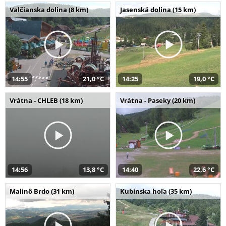
Valčianska dolina (8 km)
Jasenská dolina (15 km)
14:55
21,0 °C
14:25
19,0 °C
Vrátna - CHLEB (18 km)
Vrátna - Paseky (20 km)
14:56
13,8 °C
14:40
22,6 °C
Malinô Brdo (31 km)
Kubínska hoľa (35 km)