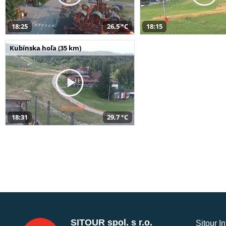
18:25
26,5 °C
18:15
Kubínska hoľa (35 km)
18:31
29,7 °C
SITOUR spol. s r.o.
Sitour I