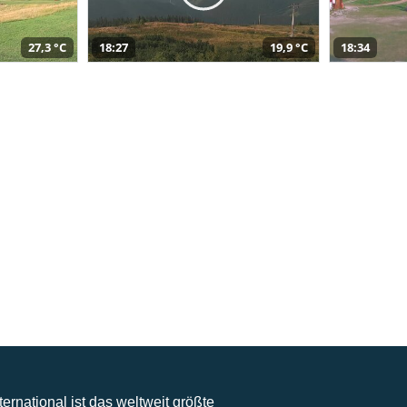
27,3 °C
18:27
19,9 °C
18:34
nternational ist das weltweit größte