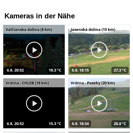
Kameras in der Nähe
Valčianska dolina (8 km)
Jasenská dolina (15 km)
6.8. 20:52
19,3 °C
6.8. 18:15
27,3 °C
Vrátna - CHLEB (18 km)
Vrátna - Paseky (20 km)
6.8. 20:52
15,3 °C
6.8. 18:34
28,8 °C