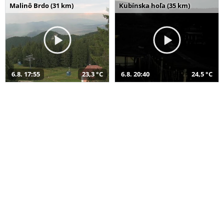
Malinô Brdo (31 km)
Kubínska hoľa (35 km)
6.8. 17:55
23,3 °C
6.8. 20:40
24,5 °C