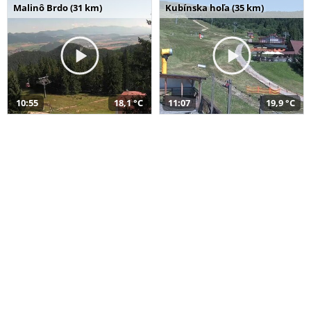
Malinô Brdo (31 km)
Kubínska hoľa (35 km)
10:55
18,1 °C
11:07
19,9 °C