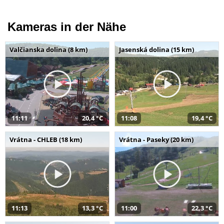
Kameras in der Nähe
Valčianska dolina (8 km)
Jasenská dolina (15 km)
11:11
20,4 °C
11:08
19,4 °C
Vrátna - CHLEB (18 km)
Vrátna - Paseky (20 km)
11:13
13,3 °C
11:00
22,3 °C