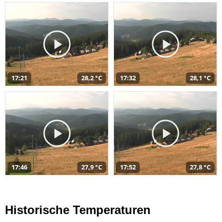
17:21
28,2 °C
17:32
28,1 °C
17:46
27,9 °C
17:52
27,8 °C
Historische Temperaturen