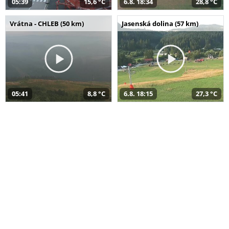
05:39
15,6 °C
6.8. 18:34
28,8 °C
Vrátna - CHLEB (50 km)
Jasenská dolina (57 km)
05:41
8,8 °C
6.8. 18:15
27,3 °C