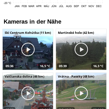
Kameras in der Nähe
Ski Centrum Kohútka (11 km)
Martinské hole (42 km)
05:36
16,5 °C
05:39
16,3 °C
Valčianska dolina (46 km)
Vrátna - Paseky (48 km)