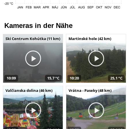
Kameras in der Nähe
Ski Centrum Kohútka (11 km)
Martinské hole (42 km)
10:09
15,7 °C
10:20
25,1 °C
Valčianska dolina (46 km)
Vrátna - Paseky (48 km)