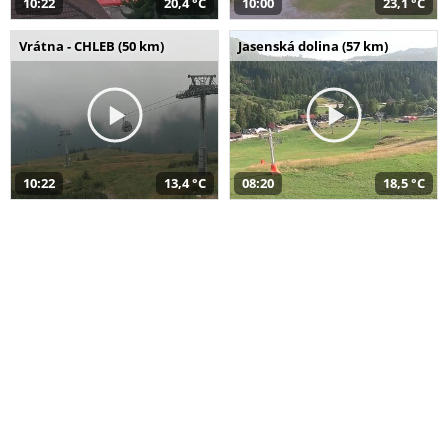
10:22
20,4 °C
10:00
23,1 °C
Vrátna - CHLEB (50 km)
Jasenská dolina (57 km)
10:22
13,4 °C
08:20
18,5 °C