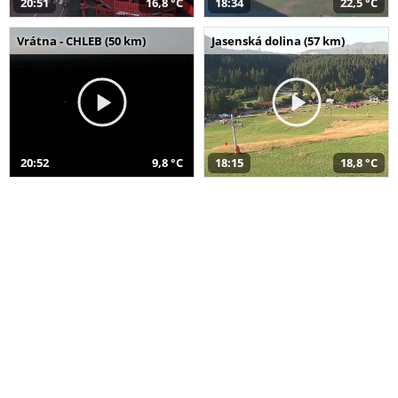
20:51
16,8 °C
18:34
22,5 °C
Vrátna - CHLEB (50 km)
Jasenská dolina (57 km)
20:52
9,8 °C
18:15
18,8 °C