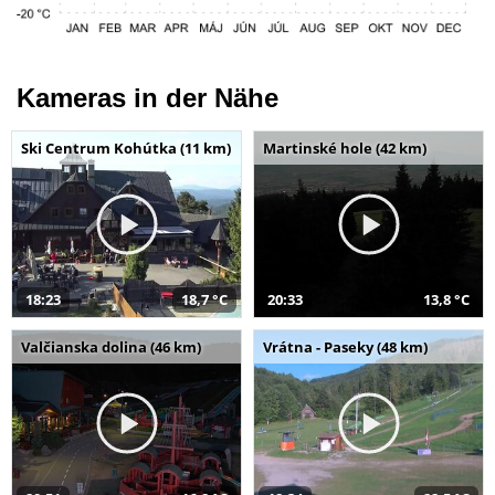
Kameras in der Nähe
Ski Centrum Kohútka (11 km)
Martinské hole (42 km)
18:23
18,7 °C
20:33
13,8 °C
Valčianska dolina (46 km)
Vrátna - Paseky (48 km)