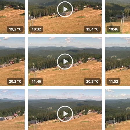
19,2 °C
10:32
19,4 °C
10:46
20,2 °C
11:46
20,3 °C
11:52