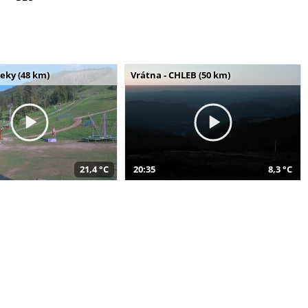
seky (48 km)
Vrátna - CHLEB (50 km)
21,4 °C
20:35
8,3 °C