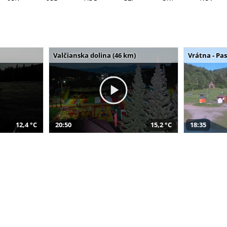
Valčianska dolina (46 km)
Vrátna - Pa
12,4 °C
20:50
15,2 °C
18:35