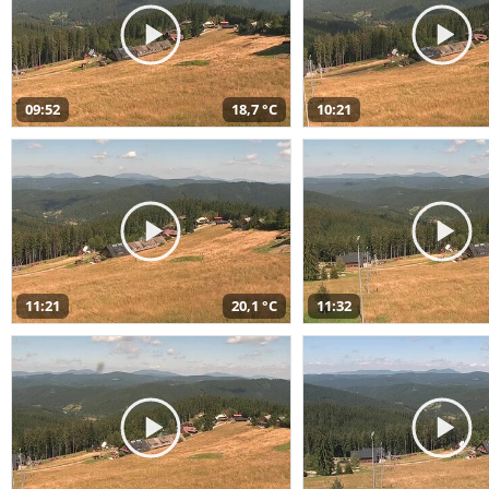
09:52
18,7 °C
10:21
11:21
20,1 °C
11:32