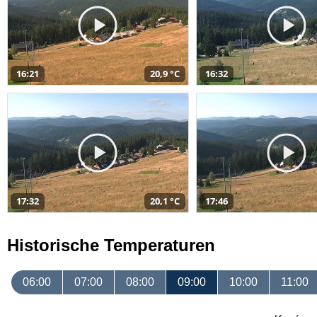
16:21
20,9 °C
16:32
17:32
20,1 °C
17:46
Historische Temperaturen
06:00
07:00
08:00
09:00
10:00
11:00