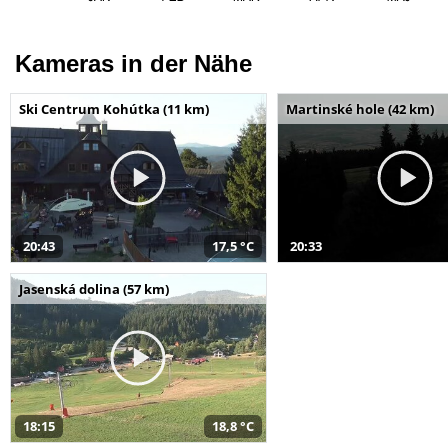
Kameras in der Nähe
Ski Centrum Kohútka (11 km)
Martinské hole (42 km)
20:43
17,5 °C
20:33
Jasenská dolina (57 km)
18:15
18,8 °C