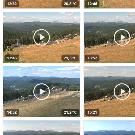
12:32
20,8 °C
12:46
13:46
21,3 °C
13:52
14:52
21,2 °C
15:21