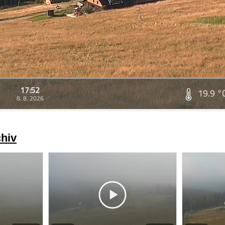
17:52
19.9 °
8. 8. 2026
chiv