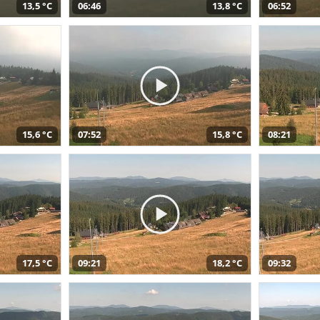
13,5 °C
06:46
13,8 °C
06:52
15,6 °C
07:52
15,8 °C
08:21
17,5 °C
09:21
18,2 °C
09:32