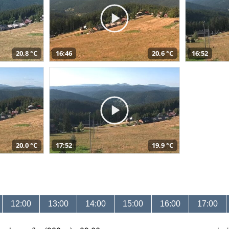
20,8 °C
16:46
20,6 °C
16:52
20,0 °C
17:52
19,9 °C
12:00
13:00
14:00
15:00
16:00
17:00