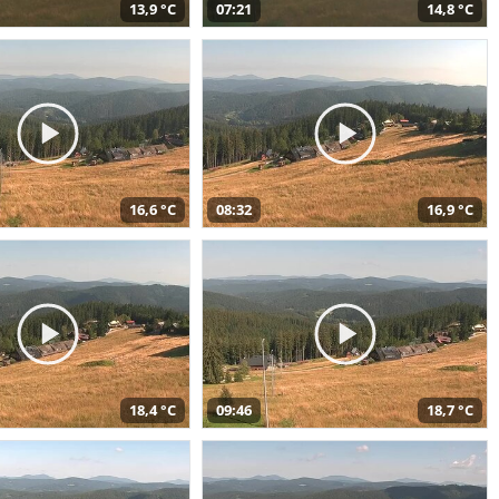
13,9 °C
07:21
14,8 °C
16,6 °C
08:32
16,9 °C
18,4 °C
09:46
18,7 °C