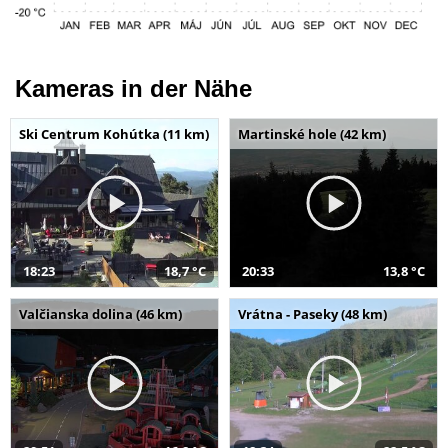
Kameras in der Nähe
Ski Centrum Kohútka (11 km)
Martinské hole (42 km)
18:23
18,7 °C
20:33
13,8 °C
Valčianska dolina (46 km)
Vrátna - Paseky (48 km)