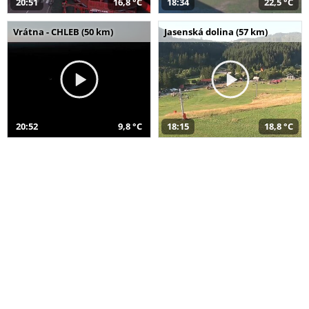
20:51
16,8 °C
18:34
22,5 °C
Vrátna - CHLEB (50 km)
Jasenská dolina (57 km)
20:52
9,8 °C
18:15
18,8 °C