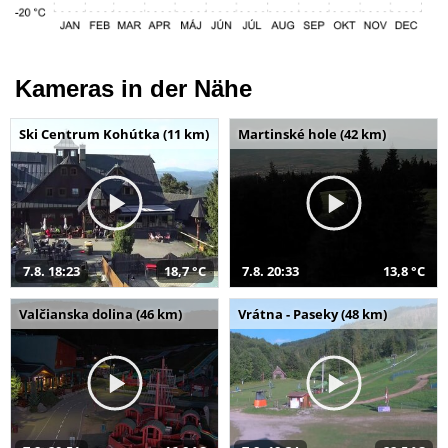
Kameras in der Nähe
Ski Centrum Kohútka (11 km)
Martinské hole (42 km)
7.8. 18:23
18,7 °C
7.8. 20:33
13,8 °C
Valčianska dolina (46 km)
Vrátna - Paseky (48 km)