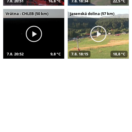
7.8. 20:51
16,8 °C
7.8. 18:34
22,5 °C
Vrátna - CHLEB (50 km)
Jasenská dolina (57 km)
7.8. 20:52
9,8 °C
7.8. 18:15
18,8 °C