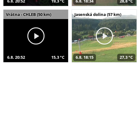
6.8. 20:52
19,3 °C
6.8. 18:34
28,8 °C
Vrátna - CHLEB (50 km)
Jasenská dolina (57 km)
6.8. 20:52
15,3 °C
6.8. 18:15
27,3 °C