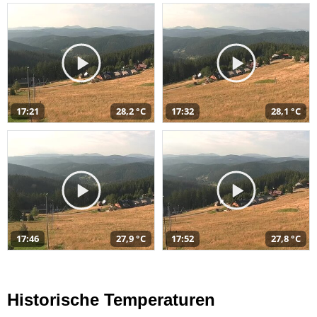
17:21
28,2 °C
17:32
28,1 °C
17:46
27,9 °C
17:52
27,8 °C
Historische Temperaturen