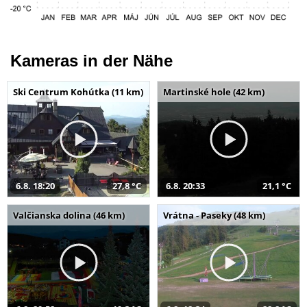
Kameras in der Nähe
Ski Centrum Kohútka (11 km)
Martinské hole (42 km)
6.8. 18:20
27,8 °C
6.8. 20:33
21,1 °C
Valčianska dolina (46 km)
Vrátna - Paseky (48 km)