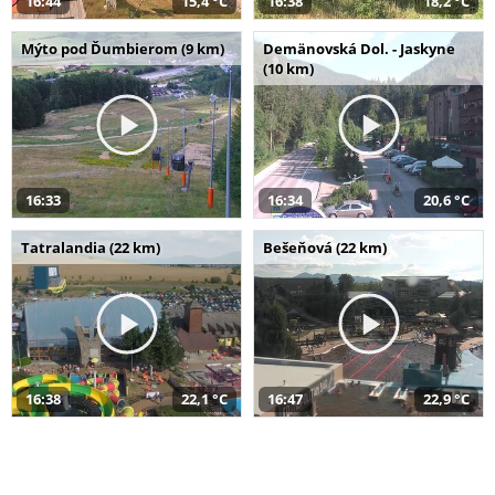
16:44
15,4 °C
16:38
18,2 °C
Mýto pod Ďumbierom (9 km)
Demänovská Dol. - Jaskyne
(10 km)
16:33
16:34
20,6 °C
Tatralandia (22 km)
Bešeňová (22 km)
16:38
22,1 °C
16:47
22,9 °C