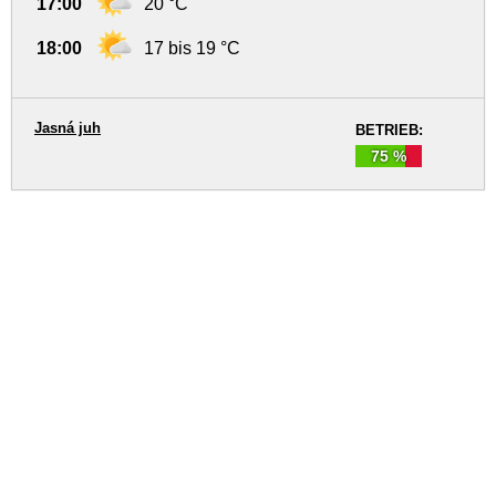
17:00
20 °C
18:00
17 bis 19 °C
Jasná juh
BETRIEB:
75 %