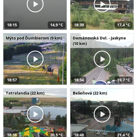
18:15
14,9 °C
18:39
17,4 °C
Mýto pod Ďumbierom (9 km)
Demänovská Dol. - Jaskyne
(10 km)
18:57
18:34
19,7 °C
Tatralandia (22 km)
Bešeňová (22 km)
18:38
20,5 °C
18:48
21,4 °C