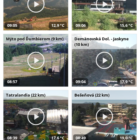
09:05
12,9 °C
09:06
15,6 °C
Mýto pod Ďumbierom (9 km)
Demänovská Dol. - Jaskyne
(10 km)
08:57
09:04
17,9 °C
Tatralandia (22 km)
Bešeňová (22 km)
08:39
17,6 °C
08:49
19,0 °C