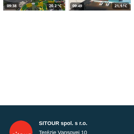
09:38
20,2 °C
09:49
21,1 °C
SITOUR spol. s r.o.
Terézie Vansovej 10