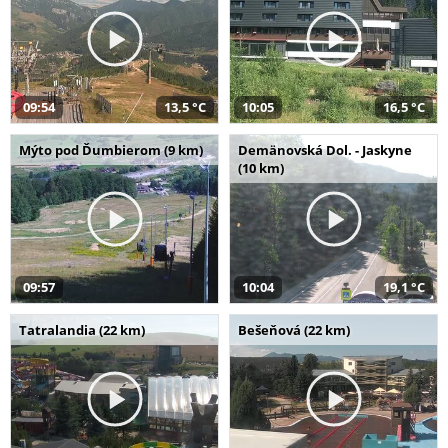
09:54
13,5 °C
10:05
16,5 °C
Mýto pod Ďumbierom (9 km)
Demänovská Dol. - Jaskyne
(10 km)
09:57
10:04
19,1 °C
Tatralandia (22 km)
Bešeňová (22 km)