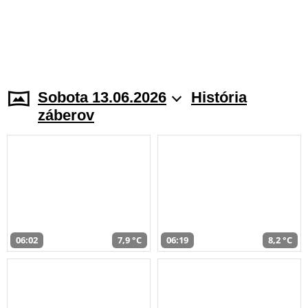
Sobota 13.06.2026
História
záberov
06:02
7,9 °C
06:19
8,2 °C