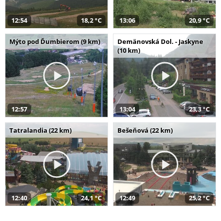
12:54
18,2 °C
13:06
20,9 °C
Mýto pod Ďumbierom (9 km)
Demänovská Dol. - Jaskyne
(10 km)
12:57
13:04
23,3 °C
Tatralandia (22 km)
Bešeňová (22 km)
12:40
24,1 °C
12:49
25,2 °C