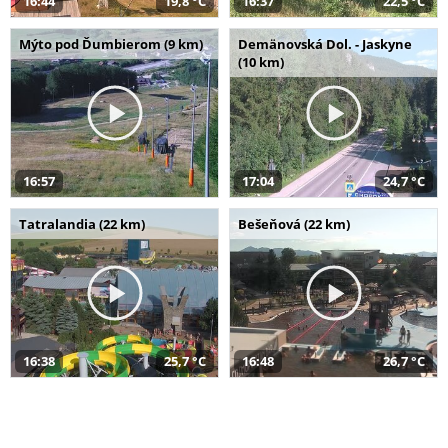
16:44
19,8 °C
16:37
22,5 °C
Mýto pod Ďumbierom (9 km)
Demänovská Dol. - Jaskyne
(10 km)
16:57
17:04
24,7 °C
Tatralandia (22 km)
Bešeňová (22 km)
16:38
25,7 °C
16:48
26,7 °C