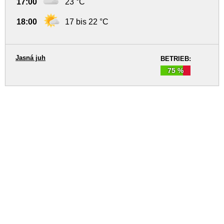
17:00
23 °C
18:00
17 bis 22 °C
Jasná juh
BETRIEB:
75 %