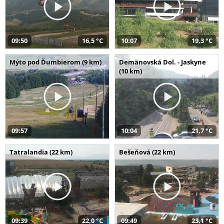
09:50
16,5 °C
10:07
19,3 °C
Mýto pod Ďumbierom (9 km)
Demänovská Dol. - Jaskyne
(10 km)
09:57
10:04
21,7 °C
Tatralandia (22 km)
Bešeňová (22 km)
09:39
22,0 °C
09:49
23,1 °C