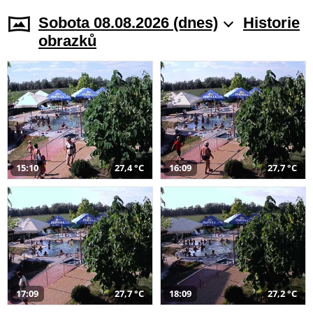
Sobota 08.08.2026 (dnes)
Historie
obrazků
15:10
27,4 °C
16:09
27,7 °C
17:09
27,7 °C
18:09
27,2 °C