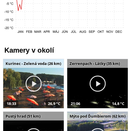
Kamery v okolí
Kurinec - Zelená voda (26 km)
Zerrenpach - Látky (35 km)
18:33
26,9 °C
21:06
14,8 °C
Pustý hrad (51 km)
Mýto pod Ďumbierom (62 km)