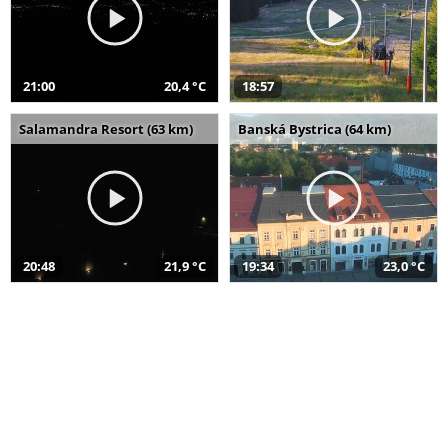
21:00
20,4 °C
18:57
Salamandra Resort (63 km)
Banská Bystrica (64 km)
20:48
21,9 °C
19:34
23,0 °C