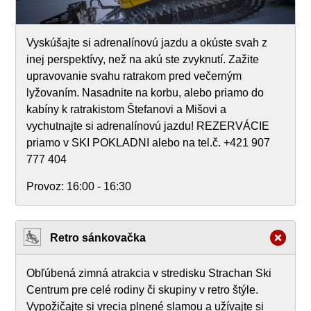
Vyskúšajte si adrenalínovú jazdu a okúste svah z
inej perspektívy, než na akú ste zvyknutí. Zažite
upravovanie svahu ratrakom pred večerným
lyžovaním. Nasadnite na korbu, alebo priamo do
kabíny k ratrakistom Štefanovi a Mišovi a
vychutnajte si adrenalínovú jazdu! REZERVÁCIE
priamo v SKI POKLADNI alebo na tel.č. +421 907
777 404
Provoz:
16:00 - 16:30
Retro sánkovačka
Obľúbená zimná atrakcia v stredisku Strachan Ski
Centrum pre celé rodiny či skupiny v retro štýle.
Vypožičajte si vrecia plnené slamou a užívajte si