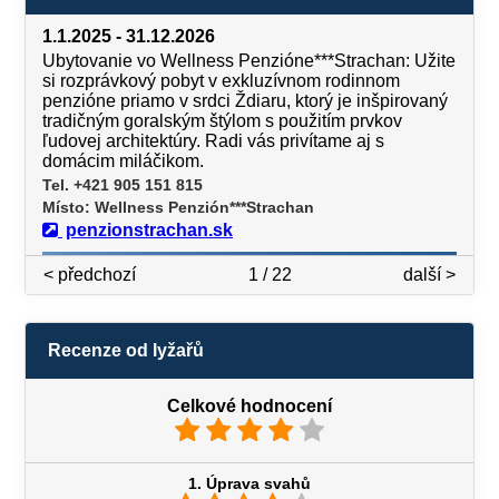
1.1.2025 - 31.12.2026
Ubytovanie vo Wellness Penzióne***Strachan: Užite
si rozprávkový pobyt v exkluzívnom rodinnom
penzióne priamo v srdci Ždiaru, ktorý je inšpirovaný
tradičným goralským štýlom s použitím prvkov
ľudovej architektúry. Radi vás privítame aj s
domácim miláčikom.
Tel. +421 905 151 815
Místo: Wellness Penzión***Strachan
penzionstrachan.sk
< předchozí
1 / 22
další >
Recenze od lyžařů
Celkové hodnocení
1. Úprava svahů