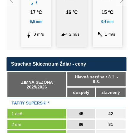
17 °C
16 °C
15 °C
0,5 mm
0,4 mm
3 m/s
2 m/s
1 m/s
Strachan Skicentrum Ždiar - ceny
Hlavná sezóna • 8.1. -
9.3.
ZIMNÁ SEZÓNA
2025/2026
dospelý
zľavnený
TATRY SUPERSKI *
1 deň
45
42
2 dni
86
81