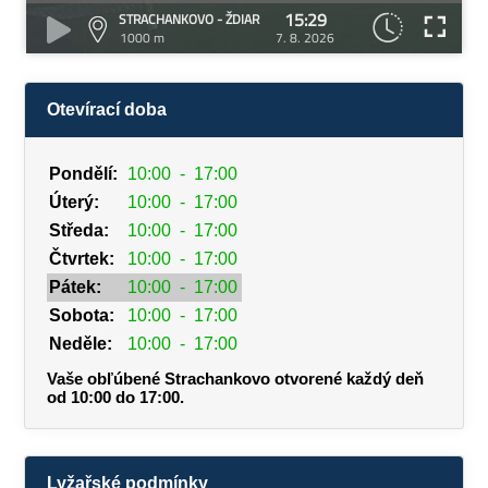
15:29
STRACHANKOVO - ŽDIAR
1000 m
7. 8. 2026
Otevírací doba
Pondělí:
10:00
-
17:00
Úterý:
10:00
-
17:00
Středa:
10:00
-
17:00
Čtvrtek:
10:00
-
17:00
Pátek:
10:00
-
17:00
Sobota:
10:00
-
17:00
Neděle:
10:00
-
17:00
Vaše obľúbené Strachankovo otvorené každý deň
od 10:00 do 17:00.
Lyžařské podmínky