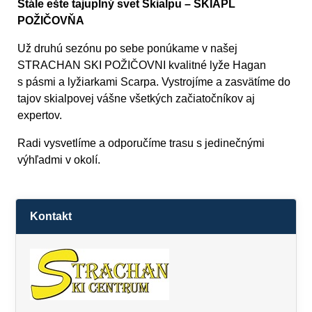
Stále ešte tajuplný svet Skialpu – SKIAPL
POŽIČOVŇA
Už druhú sezónu po sebe ponúkame v našej
STRACHAN SKI POŽIČOVNI kvalitné lyže Hagan
s pásmi a lyžiarkami Scarpa. Vystrojíme a zasvätíme do
tajov skialpovej vášne všetkých začiatočníkov aj
expertov.
Radi vysvetlíme a odporučíme trasu s jedinečnými
výhľadmi v okolí.
Kontakt