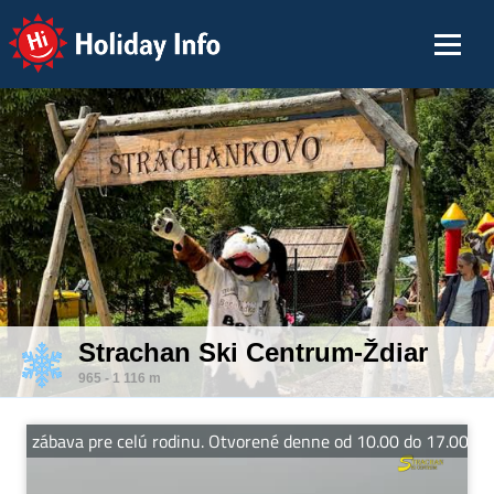
Holiday Info
Strachan Ski Centrum-Ždiar
965 - 1 116 m
zábava pre celú rodinu. Otvorené denne od 10.00 do 17.00 hod. V