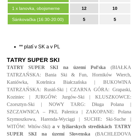
1 x lanovka, obojsmerne
12
10
Sánkovačka (16:30-20:00)
5
5
** platí v SK a v PL
TATRY SUPER SKI
TATRY SUPER SKI na území Poľska
(BIAŁKA
TATRZAŃSKA: Bania Ski & Fun, Horników Wierch,
Kaniówka, Kotelnica Białczańska | BUKOWINA
TATRZAŃSKA: Rusiń-Ski | CZARNA GÓRA: Grapaski,
Koziniec | JURGÓW: Jurgów-Ski | KLUSZKOWCE:
Czorsztyn-Ski | NOWY TARG: Długa Polana |
SZCZAWNICA – PKL Palenica | ZAKOPANE: Polana
Szymoszkowa, Harenda-Wyciągi | SUCHE: Ski-Suche |
WITÓW: Witów-Ski)
a v lyžiarskych strediskách TATRY
SUPER SKI na území Slovenska
(BACHLEDOVA