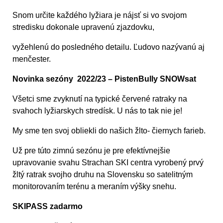
Snom určite každého lyžiara je nájsť si vo svojom
stredisku dokonale upravenú zjazdovku,
vyžehlenú do posledného detailu. Ľudovo nazývanú aj
menčester.
Novinka sezóny 2022/23 – PistenBully SNOWsat
Všetci sme zvyknutí na typické červené ratraky na
svahoch lyžiarskych stredísk. U nás to tak nie je!
My sme ten svoj obliekli do našich žlto- čiernych farieb.
Už pre túto zimnú sezónu je pre efektívnejšie
upravovanie svahu Strachan SKI centra vyrobený prvý
žltý ratrak svojho druhu na Slovensku so satelitným
monitorovaním terénu a meraním výšky snehu.
SKIPASS zadarmo