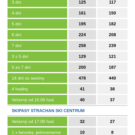
3 dni
125
117
4 dni
161
150
5 dní
195
182
6 dní
224
208
7 dní
258
239
3 z 5 dní
129
121
5 zo 7 dní
200
187
14 dní zo sezóny
478
440
4 hodiny
41
38
Večerný od 16.00 hod.
40
37
SKIPASY STRACHAN SKI CENTRUM
Večerný od 17:00 hod.
32
27
1 x lanovka, jednosmerne
10
8