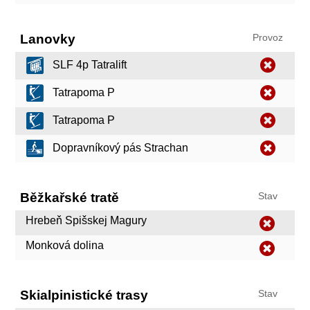
Lanovky
Provoz
SLF 4p Tatralift
Tatrapoma P
Tatrapoma P
Dopravníkový pás Strachan
Běžkařské tratě
Stav
Hrebeň Spišskej Magury
Monková dolina
Skialpinistické trasy
Stav