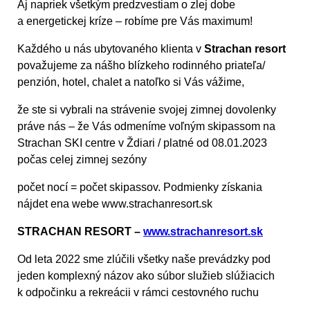
Aj napriek všetkým predzvestiam o zlej dobe
a energetickej kríze – robíme pre Vás maximum!
Každého u nás ubytovaného klienta v
Strachan resort
považujeme za nášho blízkeho rodinného priateľa/
penzión, hotel, chalet a natoľko si Vás vážime,
že ste si vybrali na strávenie svojej zimnej dovolenky
práve nás – že Vás odmeníme voľným skipassom na
Strachan SKI centre v Ždiari / platné od 08.01.2023
počas celej zimnej sezóny
počet nocí = počet skipassov. Podmienky získania
nájdet ena webe www.strachanresort.sk
STRACHAN RESORT –
www.strachanresort.sk
Od leta 2022 sme zlúčili všetky naše prevádzky pod
jeden komplexný názov ako súbor služieb slúžiacich
k odpočinku a rekreácii v rámci cestovného ruchu