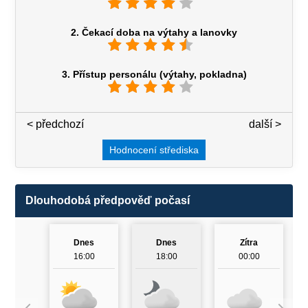
2. Čekací doba na výtahy a lanovky
3. Přístup personálu (výtahy, pokladna)
< předchozí
3 / 7
další >
Hodnocení střediska
Dlouhodobá předpověď počasí
Dnes
Dnes
Zítra
16:00
18:00
00:00