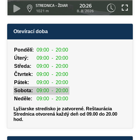
20:26
STREDNICA - ŽDIAR
1021 m
8. 8. 2026
Otevírací doba
Pondělí:
09:00
-
20:00
Úterý:
09:00
-
20:00
Středa:
09:00
-
20:00
Čtvrtek:
09:00
-
20:00
Pátek:
09:00
-
20:00
Sobota:
09:00
-
20:00
Neděle:
09:00
-
20:00
Lyžiarske stredisko je zatvorené. Reštaurácia
Strednica otvorená každý deň od 09.00 do 20.00
hod.