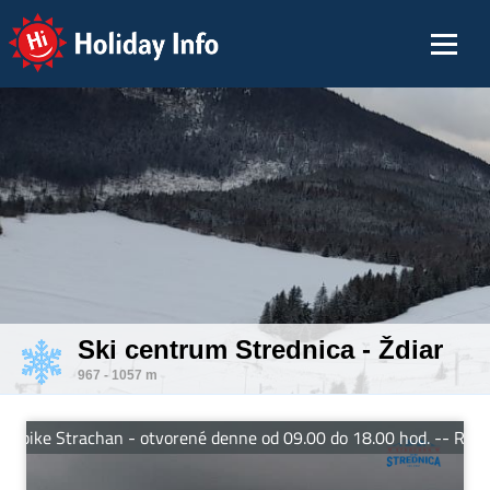
Holiday Info
Ski centrum Strednica - Ždiar
967 - 1057 m
trachan - otvorené denne od 09.00 do 18.00 hod. -- Reštaurácia 