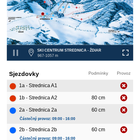
1b
3a
❌
4b
4a
3b
❌
❌
2a
❌
❌
❌
2b
❌
5
SKI CENTRUM STREDNICA - ŽDIAR
967-1057 m
Sjezdovky
Podmínky
Provoz
1a - Strednica A1
1b - Strednica A2
80 cm
2a - Strednica 2a
60 cm
Částečný provoz: 09:00 - 16:00
2b - Strednica 2b
60 cm
Částečný provoz: 09:00 - 16:00