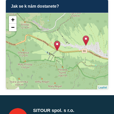
Jak se k nám dostanete?
+
−
Leaflet
SITOUR spol. s r.o.