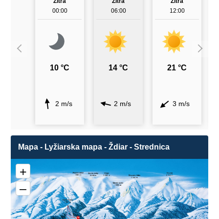
Zítra
Zítra
Zítra
00:00
06:00
12:00
10 °C
14 °C
21 °C
2 m/s
2 m/s
3 m/s
Mapa - Lyžiarska mapa - Ždiar - Strednica
+
–
1a