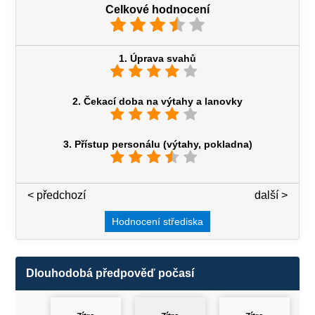
Celkové hodnocení
1. Úprava svahů
2. Čekací doba na výtahy a lanovky
3. Přístup personálu (výtahy, pokladna)
< předchozí
3 / 7
další >
Hodnocení střediska
Dlouhodobá předpověď počasí