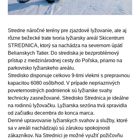
Stredne náročné terény pre zjazdové lyžovanie, ale aj
rôzne bežecké trate tvoria lyžiarsky areál Skicentrum
STREDNICA, ktorý sa nachádza na severnom úpätí
Belianskych Tatier. Do strediska je bezproblémový
prístup z medzinárodnej cesty do Poľska, priamo na
parkovisko lyžiarskeho areálu.
Stredisko disponuje celkovo 9-timi vlekmi s prepravnou
kapacitou 6080 osôb/hod. V prípade nepriaznivých
poveternostných podmienok sú lyžiarske svahy
technicky zasnežované. Stredisko Strednica je ideálne
na rodinnú lyžovačku. Lyžiarska sezóna trvá spravidla
od začiatku decembra do konca marca.
Denné upravovanie lyžiarskych svahov a služby, ktoré
sa v areáli nachádzajú sú zárukou spokojnosti
zákazníkov. Na Strednici je možné využiť požičovňu