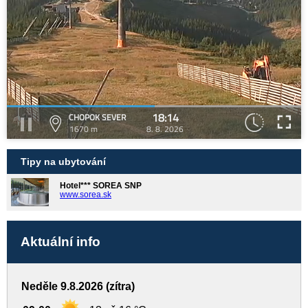
18:14
CHOPOK SEVER
1670 m
8. 8. 2026
Tipy na ubytování
Hotel*** SOREA SNP
www.sorea.sk
Aktuální info
Neděle 9.8.2026 (zítra)