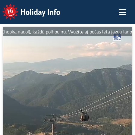
Holiday Info
opka nadol), každú polhodinu. Využite aj počas leta jazdu lanovka