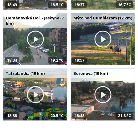
18:49
18,5 °C
18:37
16,7 °C
Demänovská Dol. - Jaskyne (7
Mýto pod Ďumbierom (12 km)
km)
18:34
19,2 °C
18:57
Tatralandia (19 km)
Bešeňová (19 km)
18:38
20,5 °C
18:48
21,3 °C