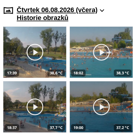
Čtvrtek 06.08.2026 (včera)
Historie obrazků
17:39
38,6 °C
18:02
38,3 °C
18:37
37,7 °C
19:00
37,2 °C