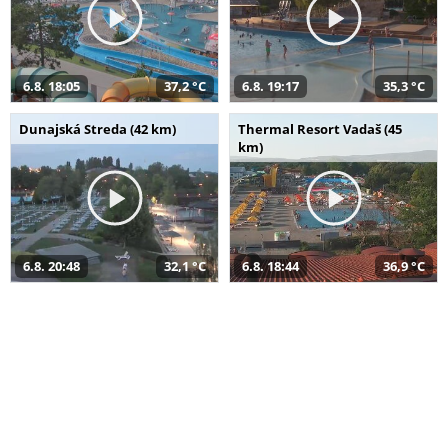
6.8. 18:05
37,2 °C
6.8. 19:17
35,3 °C
Dunajská Streda (42 km)
Thermal Resort Vadaš (45
km)
6.8. 20:48
32,1 °C
6.8. 18:44
36,9 °C