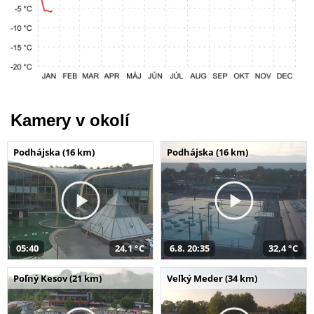
Kamery v okolí
Podhájska (16 km)
Podhájska (16 km)
05:40
24,1 °C
6.8. 20:35
32,4 °C
Poľný Kesov (21 km)
Veľký Meder (34 km)