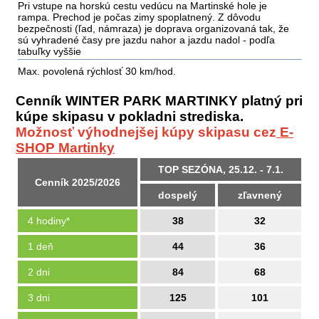
Pri vstupe na horskú cestu vedúcu na Martinské hole je
rampa. Prechod je počas zimy spoplatnený. Z dôvodu
bezpečnosti (ľad, námraza) je doprava organizovaná tak, že
sú vyhradené časy pre jazdu nahor a jazdu nadol - podľa
tabuľky vyššie
Max. povolená rýchlosť 30 km/hod.
Cenník WINTER PARK MARTINKY platný pri
kúpe skipasu v pokladni strediska.
Možnosť výhodnejšej kúpy skipasu cez
E-
SHOP Martinky
TOP SEZÓNA, 25.12. - 7.1.
Cenník 2025/2026
dospelý
zľavnený
4 hodiny*
38
32
1 deň
44
36
2 dni
84
68
3 dni
125
101