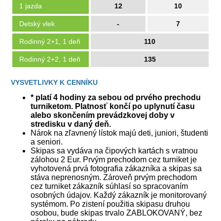
1 jazda
12
10
Detský vlek
-
7
Rodinný 2+1, 1 deň
110
Rodinný 2+2, 1 deň
135
VYSVETLIVKY K CENNÍKU
* platí 4 hodiny za sebou od prvého prechodu
turniketom. Platnosť končí po uplynutí času
alebo skončením prevádzkovej doby v
stredisku v daný́ deň.
Nárok na zľavnený lístok majú deti, juniori, študenti
a seniori.
Skipas sa vydáva na čipových kartách s vratnou
zálohou 2 Eur. Prvým prechodom cez turniket je
vyhotovená prvá fotografia zákazníka a skipas sa
stáva neprenosným. Zároveň prvým prechodom
cez turniket zákazník súhlasí so spracovaním
osobných údajov. Každý zákazník je monitorovaný
systémom. Po zistení použitia skipasu druhou
osobou, bude skipas trvalo ZABLOKOVANÝ, bez