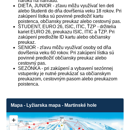
nároku na náhradu.
DIEŤA, JUNIOR - zľavu môžu využívať len deti
alebo študenti do dňa dovŕšenia veku 18 rokov. Pri
zakúpení lístka sú povinné predložiť kartu
poistenca, občiansky preukaz alebo cestovný pas.
ŠTUDENT, EURO 26, ISIC, ITIC, ŤZP - držitelia
kariet EURO 26, preukazu ISIC, ITIC a ŤZP. Pri
zakúpení predložíte ID kartu alebo občiansky
preukaz.
SENIOR - zľavu môžu využívať osoby od dňa
dovŕšenia veku 60 rokov. Pri zakúpení lístka sú
povinné predložiť občiansky preukaz alebo
cestovný pas.
SEZÓNKA - pri zakúpení a vybavení sezónnej
vstupenky je nutné preukázať sa občianskym
preukazom, cestovným pasom alebo preukazom
poistenca.
Mapa - Lyžiarska mapa - Martinské hole
+
8
5
2
❌
1
6
4