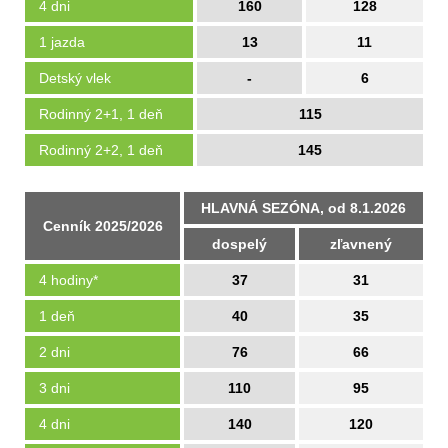
4 dni
160
128
1 jazda
13
11
Detský vlek
-
6
Rodinný 2+1, 1 deň
115
Rodinný 2+2, 1 deň
145
HLAVNÁ SEZÓNA, od 8.1.2026
Cenník 2025/2026
dospelý
zľavnený
4 hodiny*
37
31
1 deň
40
35
2 dni
76
66
3 dni
110
95
4 dni
140
120