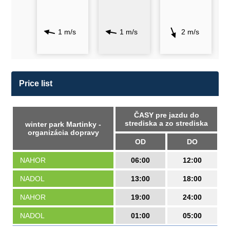
1 m/s
1 m/s
2 m/s
Price list
ČASY pre jazdu do
strediska a zo strediska
winter park Martinky -
organizácia dopravy
OD
DO
NAHOR
06:00
12:00
NADOL
13:00
18:00
NAHOR
19:00
24:00
NADOL
01:00
05:00