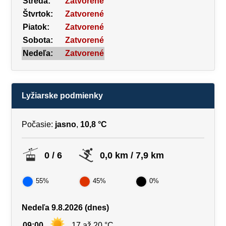
Streda:
Zatvorené
Štvrtok:
Zatvorené
Piatok:
Zatvorené
Sobota:
Zatvorené
Nedeľa:
Zatvorené
Lyžiarske podmienky
Počasie:
jasno
,
10,8 °C
0 / 6
0,0 km / 7,9 km
55%
45%
0%
Nedeľa 9.8.2026 (dnes)
09:00
17 až 20 °C