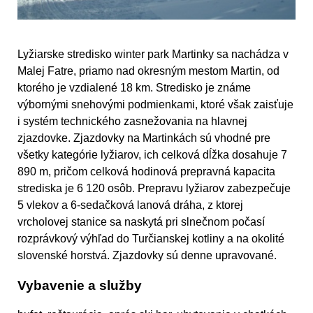
Lyžiarske stredisko winter park Martinky sa nachádza v
Malej Fatre, priamo nad okresným mestom Martin, od
ktorého je vzdialené 18 km. Stredisko je známe
výbornými snehovými podmienkami, ktoré však zaisťuje
i systém technického zasnežovania na hlavnej
zjazdovke. Zjazdovky na Martinkách sú vhodné pre
všetky kategórie lyžiarov, ich celková dĺžka dosahuje 7
890 m, pričom celková hodinová prepravná kapacita
strediska je 6 120 osôb. Prepravu lyžiarov zabezpečuje
5 vlekov a 6-sedačková lanová dráha, z ktorej
vrcholovej stanice sa naskytá pri slnečnom počasí
rozprávkový výhľad do Turčianskej kotliny a na okolité
slovenské horstvá. Zjazdovky sú denne upravované.
Vybavenie a služby