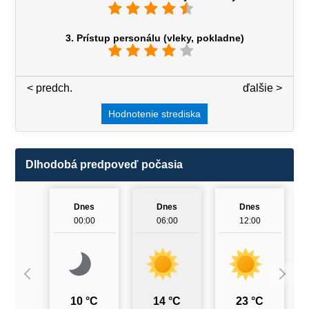
3. Prístup personálu (vleky, pokladne)
< predch.
3 / 7
ďalšie >
Hodnotenie strediska
Dlhodobá predpoveď počasia
Dnes
Dnes
Dnes
00:00
06:00
12:00
10 °C
14 °C
23 °C