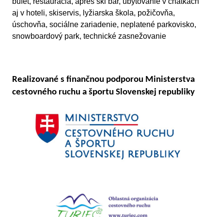
bufet, reštaurácia, aprés ski bar, ubytovanie v chatkách
aj v hoteli, skiservis, lyžiarska škola, požičovňa,
úschovňa, sociálne zariadenie, neplatené parkovisko,
snowboardový park, technické zasnežovanie
Realizované s finančnou podporou Ministerstva
cestovného ruchu a športu Slovenskej republiky