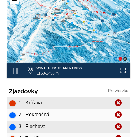
–
3
8
2
6
1
4
❌
❌
8
7
❌
❌
9
3
9
❌
WINTER PARK MARTINKY
1150-1456 m
Zjazdovky
Prevádzka
1 - Krížava
2 - Rekreačná
3 - Flochova