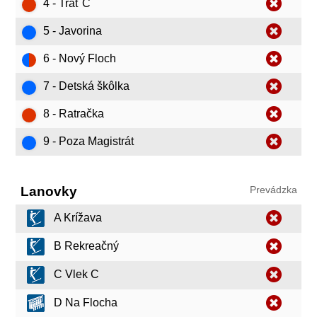
4 - Trať C
5 - Javorina
6 - Nový Floch
7 - Detská škôlka
8 - Ratračka
9 - Poza Magistrát
Lanovky
Prevádzka
A Krížava
B Rekreačný
C Vlek C
D Na Flocha