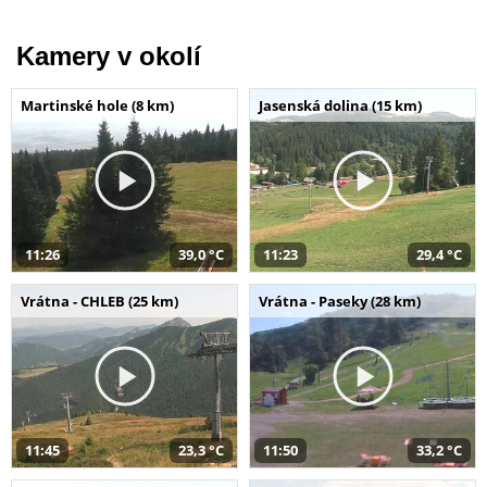
Kamery v okolí
Martinské hole (8 km)
Jasenská dolina (15 km)
11:26
39,0 °C
11:23
29,4 °C
Vrátna - CHLEB (25 km)
Vrátna - Paseky (28 km)
11:45
23,3 °C
11:50
33,2 °C