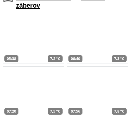
záberov
05:38
7,2 °C
06:40
7,3 °C
07:20
7,5 °C
07:56
7,8 °C