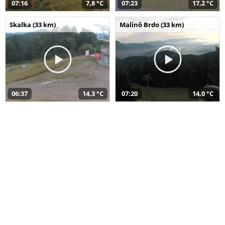
07:16
7,8 °C
07:23
17,2 °C
Skalka (33 km)
Malinô Brdo (33 km)
06:37
14,3 °C
07:20
14,0 °C